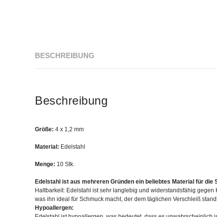
BESCHREIBUNG
Beschreibung
Größe:
4 x 1,2 mm
Material:
Edelstahl
Menge:
10 Stk.
Edelstahl ist aus mehreren Gründen ein beliebtes Material für di
Haltbarkeit: Edelstahl ist sehr langlebig und widerstandsfähig gegen 
was ihn ideal für Schmuck macht, der dem täglichen Verschleiß standh
Hypoallergen:
Edelstahl ist hypoallergen, was bedeutet, dass es unwahrscheinlich is