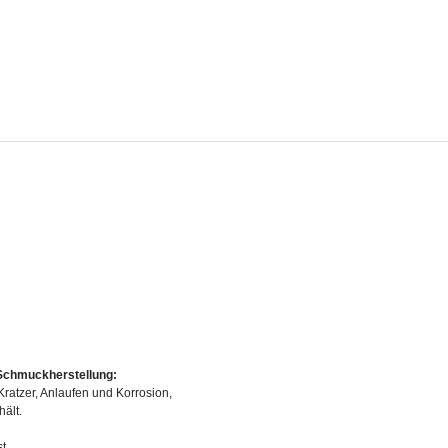
e Schmuckherstellung:
Kratzer, Anlaufen und Korrosion,
ält.
t,