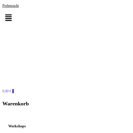
Perlensucht
0,00 €
0
PERLENSUCHT
Warenkorb
Workshops