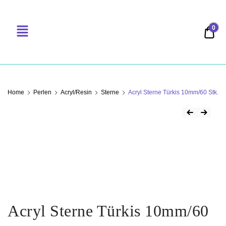
0
0,00
PERLENSUCHT
Home
Perlen
Acryl/Resin
Sterne
Acryl Sterne Türkis 10mm/60 Stk.
Acryl Sterne Türkis 10mm/60