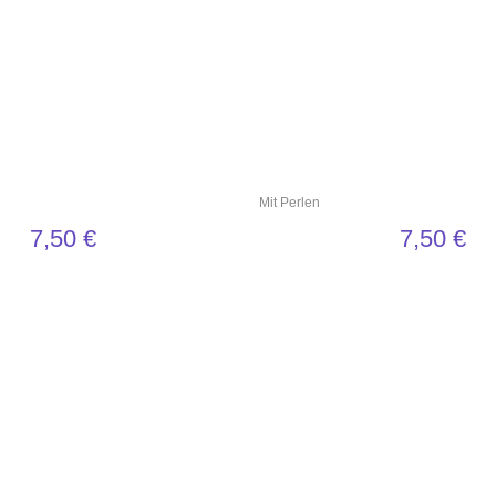
Mit Perlen
7,50
€
7,50
€