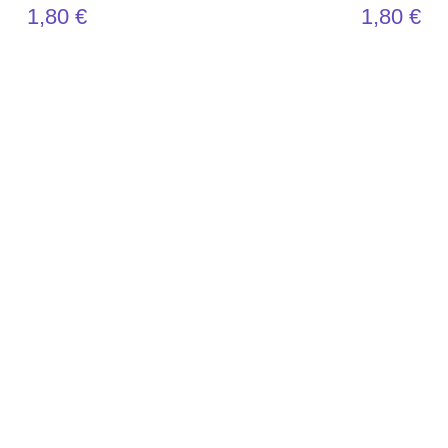
1,80
€
1,80
€
Copyright © 2025
PixelGem