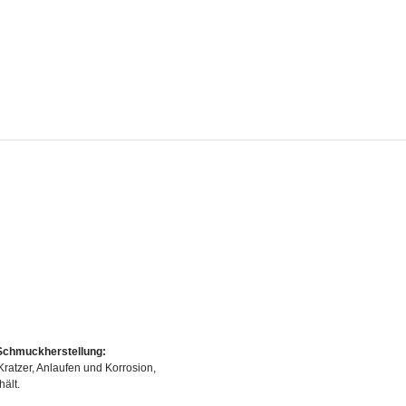
e Schmuckherstellung:
Kratzer, Anlaufen und Korrosion,
ält.