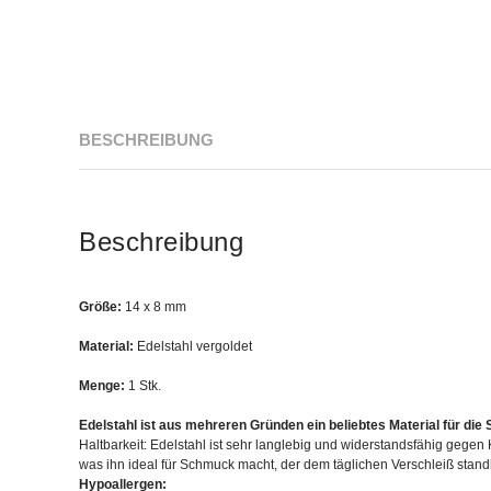
BESCHREIBUNG
Beschreibung
Größe:
14 x 8 mm
Material:
Edelstahl vergoldet
Menge:
1 Stk.
Edelstahl ist aus mehreren Gründen ein beliebtes Material für di
Haltbarkeit: Edelstahl ist sehr langlebig und widerstandsfähig gegen 
was ihn ideal für Schmuck macht, der dem täglichen Verschleiß standh
Hypoallergen: