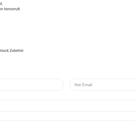
t,
n hervorruft.
chmuck Zubehör.