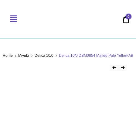
0
0,00
PERLENSUCHT
Home
Miyuki
Delica 10/0
Delica 10/0 DBM0854 Matted Pale Yellow AB