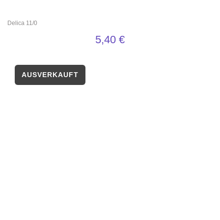
Delica 11/0
5,40
€