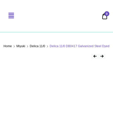
0
0,00
PERLENSUCHT
Home
Miyuki
Delica 11/0
Delica 11/0 DB0417 Galvanized Steel Dyed