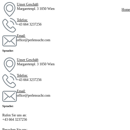
Skip
Unser Geschäft
to
Margaretenpl. 3 1050 Wien
Hom
content
Telefon:
+43 664 3237256
Email:
office@perlensucht.com
Sprache:
Unser Geschäft
Margaretenpl. 3 1050 Wien
Telefon:
+43 664 3237256
Email:
office@perlensucht.com
Sprache:
Rufen Sie uns an:
+43 664 3237256
Besuchen Sie uns: