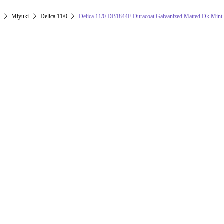
e
Miyuki
Delica 11/0
Delica 11/0 DB1844F Duracoat Galvanized Matted Dk Mint