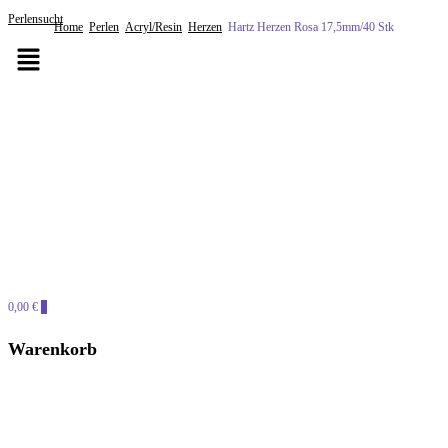
Perlensucht
Home
Perlen
Acryl/Resin
Herzen
Hartz Herzen Rosa 17,5mm/40 Stk
0,00 €
0
PERLENSUCHT
Warenkorb