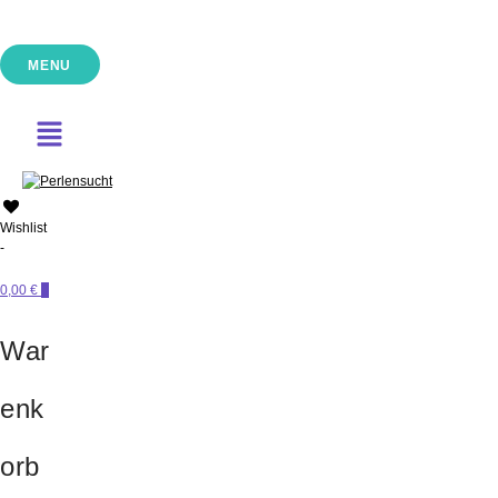
MENU
PERLENSUCHT
Wishlist
-
0,00 €
0
War
enk
orb