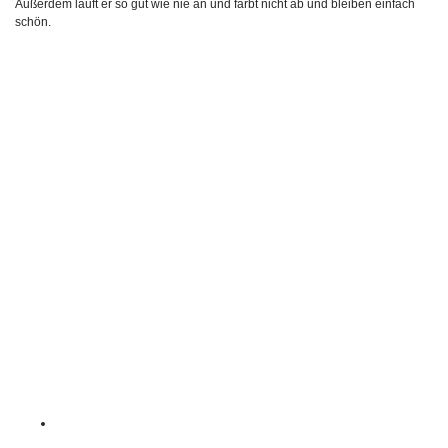
Außerdem läuft er so gut wie nie an und färbt nicht ab und bleiben einfach
schön.