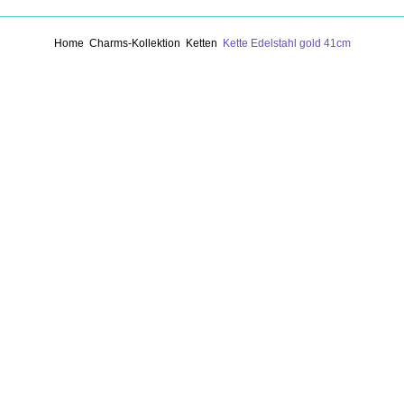
Home
Charms-Kollektion
Ketten
Kette Edelstahl gold 41cm
Beitragsnavigation
Previous Product
Next Product