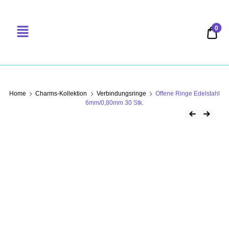
0
0,00
PERLENSUCHT
Home
Charms-Kollektion
Verbindungsringe
Offene Ringe Edelstahl
6mm/0,80mm 30 Stk.