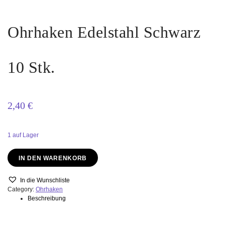
Ohrhaken Edelstahl Schwarz
10 Stk.
2,40
€
1 auf Lager
Ohrhaken
IN DEN WARENKORB
Edelstahl
Schwarz
10
In die Wunschliste
Stk.
Category:
Ohrhaken
quantity
Beschreibung