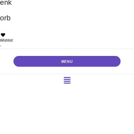
enk
orb
Wishlist
-
MENU