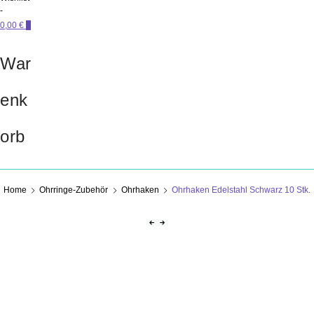
-
0,00 €
0
War
enk
orb
Home
Ohrringe-Zubehör
Ohrhaken
Ohrhaken Edelstahl Schwarz 10 Stk.
Beitragsnavigation
Previous Product
Next Product