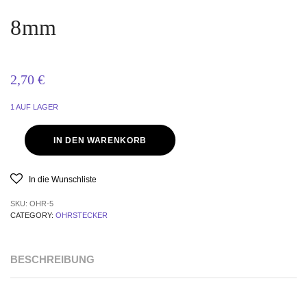
8mm
2,70
€
1 AUF LAGER
IN DEN WARENKORB
In die Wunschliste
SKU:
OHR-5
CATEGORY:
OHRSTECKER
BESCHREIBUNG