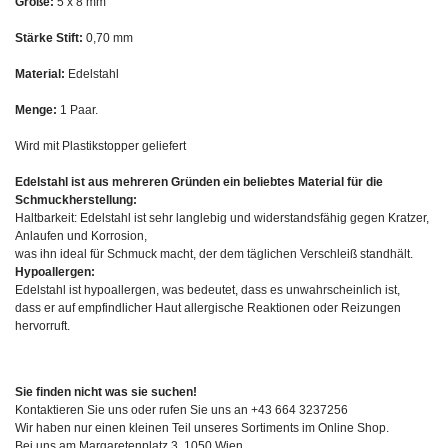
Größe:
5 x 8 mm
Stärke Stift:
0,70 mm
Material:
Edelstahl
Menge:
1 Paar.
Wird mit Plastikstopper geliefert
Edelstahl ist aus mehreren Gründen ein beliebtes Material für die
Schmuckherstellung:
Haltbarkeit: Edelstahl ist sehr langlebig und widerstandsfähig gegen Kratzer,
Anlaufen und Korrosion,
was ihn ideal für Schmuck macht, der dem täglichen Verschleiß standhält.
Hypoallergen:
Edelstahl ist hypoallergen, was bedeutet, dass es unwahrscheinlich ist,
dass er auf empfindlicher Haut allergische Reaktionen oder Reizungen
hervorruft.
Sie finden nicht was sie suchen!
Kontaktieren Sie uns oder rufen Sie uns an +43 664 3237256
Wir haben nur einen kleinen Teil unseres Sortiments im Online Shop.
Bei uns am Margaretenplatz 3, 1050 Wien,