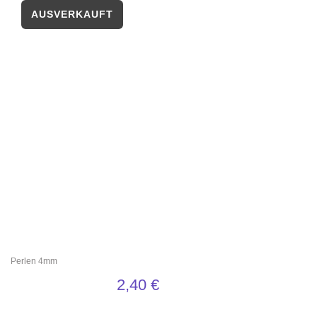
Perlen 4mm
2,40
€