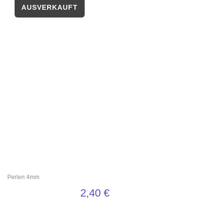
Perlen 4mm
2,40
€