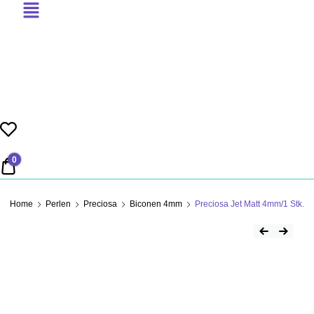
PERLENSUCHT
0
0,00 €
Home
Perlen
Preciosa
Biconen 4mm
Preciosa Jet Matt 4mm/1 Stk.
Beitrag
Previous Product
Next Product