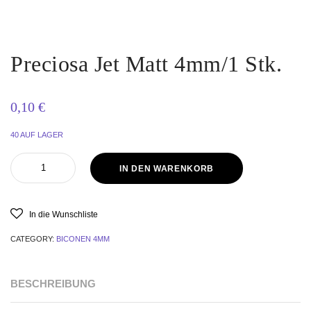
Preciosa Jet Matt 4mm/1 Stk.
0,10
€
40 AUF LAGER
Preciosa
IN DEN WARENKORB
Jet
Matt
4mm/1
Stk.
In die Wunschliste
quantity
CATEGORY:
BICONEN 4MM
BESCHREIBUNG