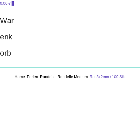
0,00 €
0
War
enk
orb
Home
Perlen
Rondelle
Rondelle Medium
Rot 3x2mm / 100 Stk.
Beitragsnavigation
Previous Product
Next Product