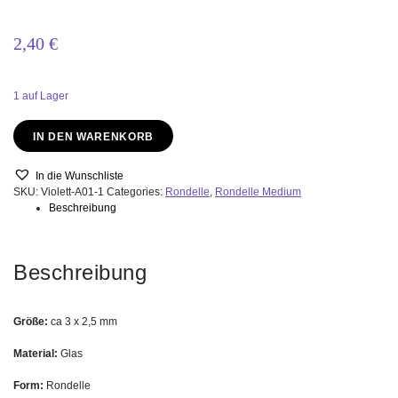
2,40
€
1 auf Lager
Rot
IN DEN WARENKORB
3x2mm
/
100
In die Wunschliste
Stk.
SKU:
Violett-A01-1
Categories:
Rondelle
,
Rondelle Medium
quantity
Beschreibung
Beschreibung
Größe:
ca 3 x 2,5 mm
Material:
Glas
Form:
Rondelle