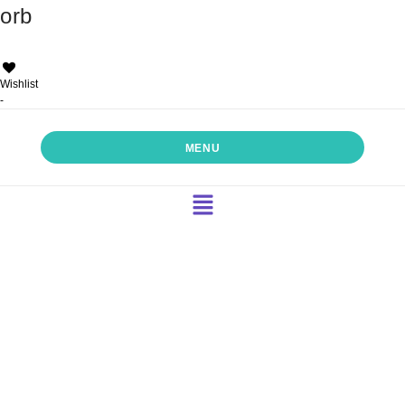
orb
Wishlist
-
MENU