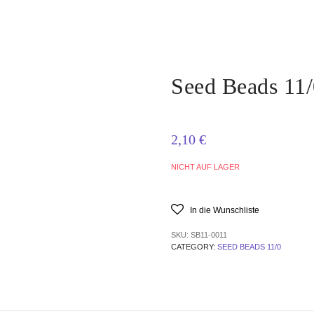
Seed Beads 11/
2,10
€
NICHT AUF LAGER
In die Wunschliste
SKU:
SB11-0011
CATEGORY:
SEED BEADS 11/0