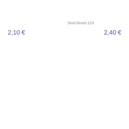
Seed Beads 11/0
2,10
€
2,40
€