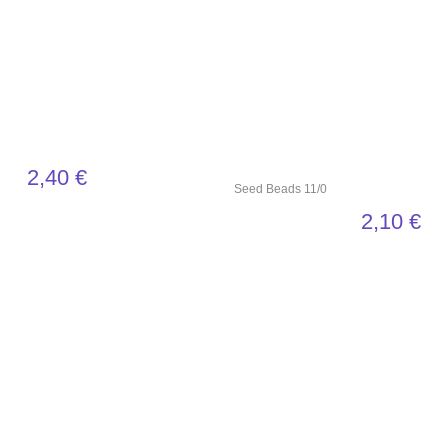
2,40
€
Seed Beads 11/0
2,10
€