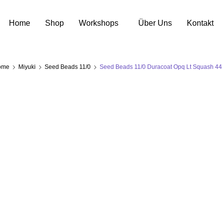
Home
Shop
Workshops
Über Uns
Kontakt
ome
Miyuki
Seed Beads 11/0
Seed Beads 11/0 Duracoat Opq Lt Squash 4