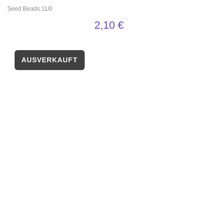
Seed Beads 11/0
2,10
€