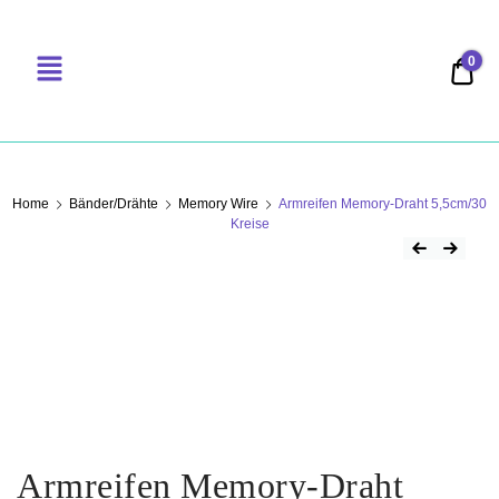
0
0,00
PERLENSUCHT
Home
Bänder/Drähte
Memory Wire
Armreifen Memory-Draht 5,5cm/30
Kreise
Armreifen Memory-Draht