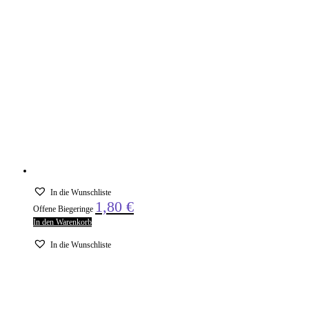
In die Wunschliste
1,80
€
Offene Biegeringe
In den Warenkorb
In die Wunschliste