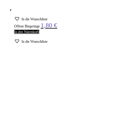
In die Wunschliste
1,80
€
Offene Biegeringe
In den Warenkorb
In die Wunschliste