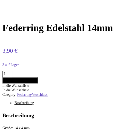
Previous
Next
Beitragsnavigation
Product
Product
Federring Edelstahl 14mm
3,90
€
3 auf Lager
Federring
Edelstahl
In den Warenkorb
14mm
In die Wunschliste
quantity
In die Wunschliste
Category:
Federring/Verschluss
Beschreibung
Beschreibung
Größe:
14 x 4 mm