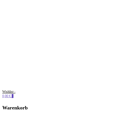
Wishlist -
PERLENSUCHT
0,00 €
0
Warenkorb