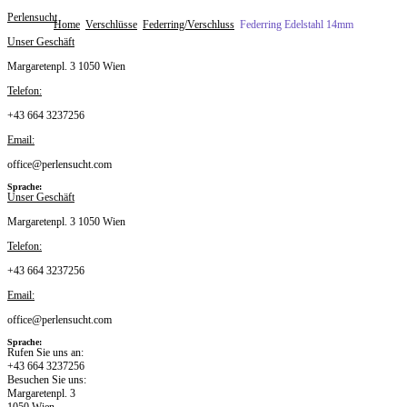
Skip
Perlensucht
Home
Verschlüsse
Federring/Verschluss
Federring Edelstahl 14mm
to
Unser Geschäft
content
Margaretenpl. 3 1050 Wien
Telefon:
+43 664 3237256
Email:
office@perlensucht.com
Sprache:
Unser Geschäft
Margaretenpl. 3 1050 Wien
Telefon:
+43 664 3237256
Email:
office@perlensucht.com
Sprache:
Rufen Sie uns an:
+43 664 3237256
Besuchen Sie uns:
Margaretenpl. 3