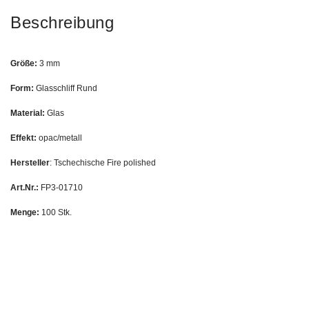
Beschreibung
Größe:
3 mm
Form:
Glasschliff Rund
Material:
Glas
Effekt:
opac/metall
Hersteller
: Tschechische Fire polished
Art.Nr.:
FP3-01710
Menge:
100 Stk.