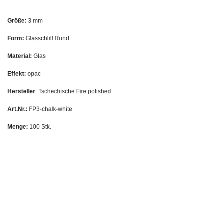
Größe:
3 mm
Form:
Glasschliff Rund
Material:
Glas
Effekt:
opac
Hersteller
: Tschechische Fire polished
Art.Nr.:
FP3-chalk-white
Menge:
100 Stk.