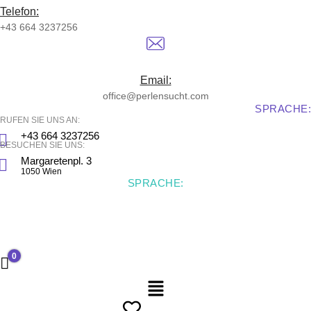
Telefon:
+43 664 3237256
Email:
office@perlensucht.com
SPRACHE:
RUFEN SIE UNS AN:
+43 664 3237256
BESUCHEN SIE UNS:
Margaretenpl. 3
1050 Wien
SPRACHE:
0
0,00 €
Menü