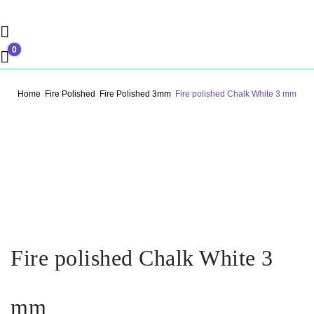
PERLENSUCHT
0
0,00 €
Home
Fire Polished
Fire Polished 3mm
Fire polished Chalk White 3 mm
Be
Previous Prod
Next Prod
Fire polished Chalk White 3
mm