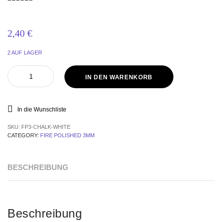
2,40
€
2 AUF LAGER
Fire
IN DEN WARENKORB
polished
Chalk
White
3
In die Wunschliste
mm
quantity
SKU:
FP3-CHALK-WHITE
CATEGORY:
FIRE POLISHED 3MM
BESCHREIBUNG
Beschreibung