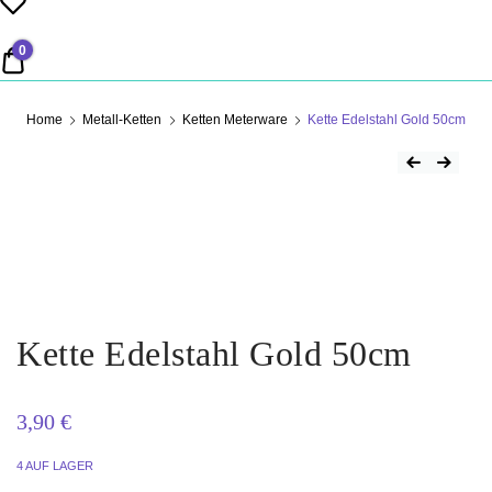
PERLENSUCHT
0
0,00 €
Home
Metall-Ketten
Ketten Meterware
Kette Edelstahl Gold 50cm
Beitrag
Previous Product
Next Product
Kette Edelstahl Gold 50cm
3,90
€
4 AUF LAGER