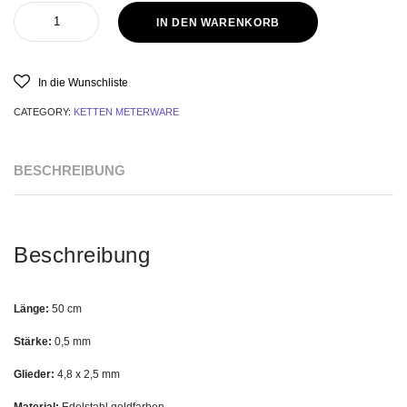
Kette
IN DEN WARENKORB
Edelstahl
Gold
50cm
quantity
In die Wunschliste
CATEGORY:
KETTEN METERWARE
BESCHREIBUNG
Beschreibung
Länge:
50 cm
Stärke:
0,5 mm
Glieder:
4,8 x 2,5 mm
Material:
Edelstahl goldfarben