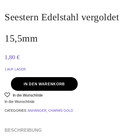
Seestern Edelstahl vergoldet
15,5mm
1,80
€
1 AUF LAGER
IN DEN WARENKORB
Seestern
In die Wunschliste
Edelstahl
vergoldet
In die Wunschliste
15,5mm
CATEGORIES:
ANHÄNGER
,
CHARMS GOLD
quantity
BESCHREIBUNG