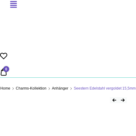
PERLENSUCHT
0
0,00 €
Home
Charms-Kollektion
Anhänger
Seestern Edelstahl vergoldet 15,5mm
Beitrag
Previous Product
Next Product