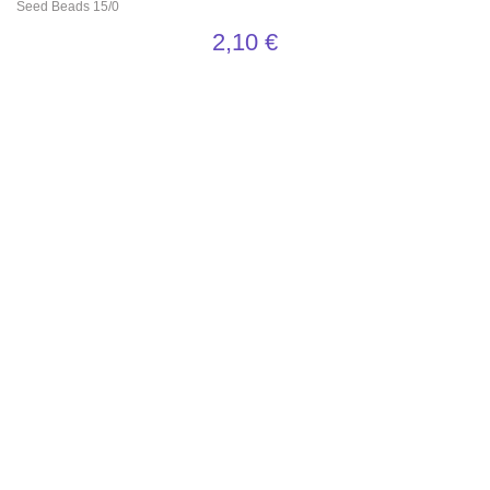
Seed Beads 15/0
2,10
€