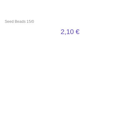
Seed Beads 15/0
2,10
€