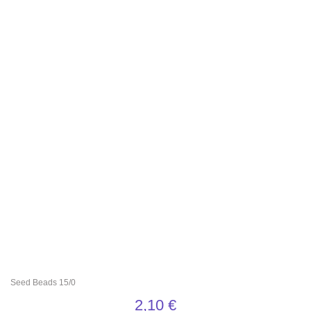
Seed Beads 15/0
2,10
€