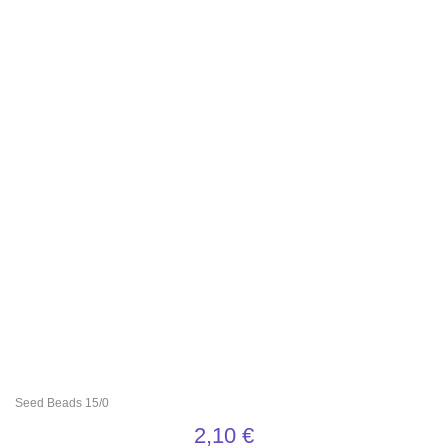
Seed Beads 15/0
2,10
€