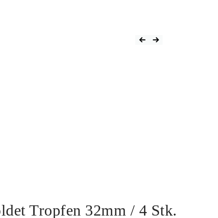
Beitragsnaviga
Previous Product
Next Product
oldet Tropfen 32mm / 4 Stk.