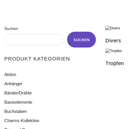
Suchen
Divers
SUCHEN
PRODUKT KATEGORIEN
Tropfen
Aktion
Anhänger
Bänder/Drähte
Acryl
Blättchen
Basiselemente
Baumwollcordel
Cat Eye
Buntes Gummiband
Buchstaben
Divers
Charms Blumen
Draht
Oval
Charms-Kollektion
Charms Edelstahl
Elastikband
Ringe