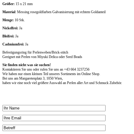
Größer:
15 x 21 mm
Material
: Messing rosegoldfarben Galvanisierung mit echtem Goldanteil
Menge:
10 Stk.
Nickelfrei:
Ja
Bleifrei:
Ja
Cadmiumfrei:
Ja
Befestigungsring für Perlenweben/Brick-stitch
Geeignet mit Perlen von Miyuki Delica oder Seed Beads
Sie finden nicht was sie suchen!
Kontaktieren Sie uns oder rufen Sie uns an +43 664 3237256
Wir haben nur einen kleinen Teil unseres Sortiments im Online Shop.
Bei uns am Margaretenplatz 3, 1050 Wien,
haben wir eine noch viel größere Auswahl an Perlen aller Art und Schmuck Zubehör.