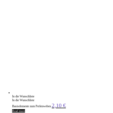
In die Wunschliste
In die Wunschliste
2,10
€
Basiselemente zum Perlenweben
Read more