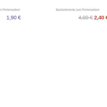
um Perlenweben
Basiselemente zum Perlenweben
1,90
€
4,00
€
2,40