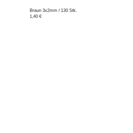
Braun 3x2mm / 130 Stk.
1,40
€
Datenschutz
AGBs
Impressum