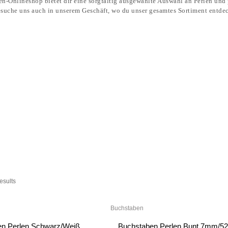
esults
Buchstaben
en Perlen Schwarz/Weiß
Buchstaben Perlen Bunt 7mm/5