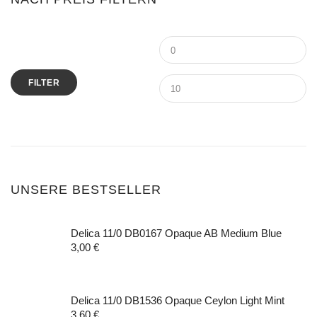
Verschlüsse
Schmuckzangen
Rosa/Pink
Perlen 6mm
Rondelle Mini
Rosegold/Kupfer
Perlen 8mm
Rondelle XL
Rot
Schwarz
FILTER
Weiß
UNSERE BESTSELLER
Delica 11/0 DB0167 Opaque AB Medium Blue
3,00
€
Delica 11/0 DB1536 Opaque Ceylon Light Mint
3,60
€