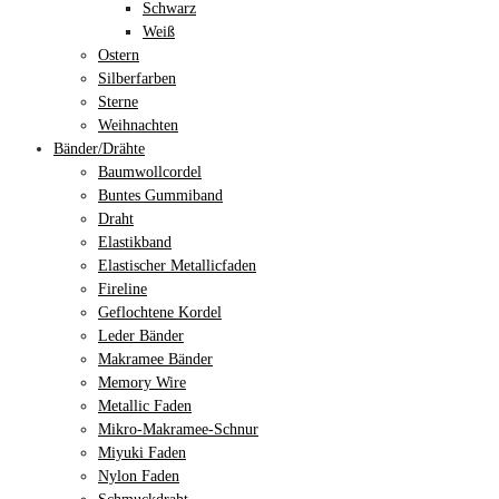
Schwarz
Weiß
Ostern
Silberfarben
Sterne
Weihnachten
Bänder/Drähte
Baumwollcordel
Buntes Gummiband
Draht
Elastikband
Elastischer Metallicfaden
Fireline
Geflochtene Kordel
Leder Bänder
Makramee Bänder
Memory Wire
Metallic Faden
Mikro-Makramee-Schnur
Miyuki Faden
Nylon Faden