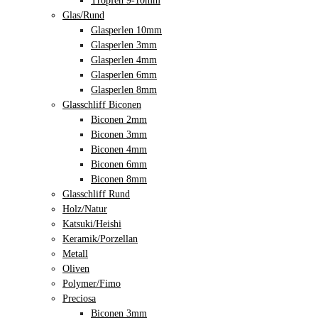
Tropfen 9-10mm
Glas/Rund
Glasperlen 10mm
Glasperlen 3mm
Glasperlen 4mm
Glasperlen 6mm
Glasperlen 8mm
Glasschliff Biconen
Biconen 2mm
Biconen 3mm
Biconen 4mm
Biconen 6mm
Biconen 8mm
Glasschliff Rund
Holz/Natur
Katsuki/Heishi
Keramik/Porzellan
Metall
Oliven
Polymer/Fimo
Preciosa
Biconen 3mm