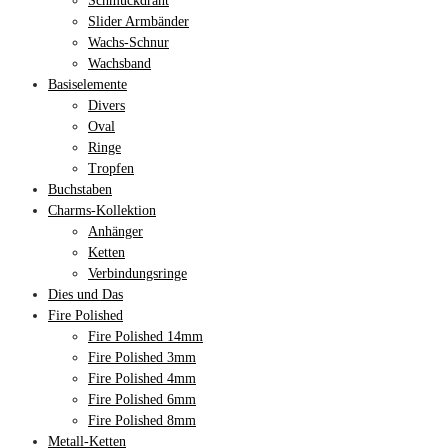
Schmuckdraht
Slider Armbänder
Wachs-Schnur
Wachsband
Basiselemente
Divers
Oval
Ringe
Tropfen
Buchstaben
Charms-Kollektion
Anhänger
Ketten
Verbindungsringe
Dies und Das
Fire Polished
Fire Polished 14mm
Fire Polished 3mm
Fire Polished 4mm
Fire Polished 6mm
Fire Polished 8mm
Metall-Ketten