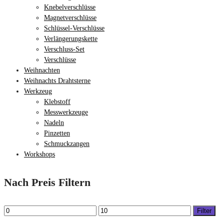
Knebelverschlüsse
Magnetverschlüsse
Schlüssel-Verschlüsse
Verlängerungskette
Verschluss-Set
Verschlüsse
Weihnachten
Weihnachts Drahtsterne
Werkzeug
Klebstoff
Messwerkzeuge
Nadeln
Pinzetten
Schmuckzangen
Workshops
Nach Preis Filtern
Min
Max
Filter
price
price