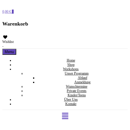
PERLENSUCHT
0,00 €
0
Warenkorb
Wishlist
-
Menu
Home
Shop
Workshops
Unser Programm
Ablauf
Anmeldung
Wunschtermine
Private Events
Kinder/Teens
Über Uns
Kontakt