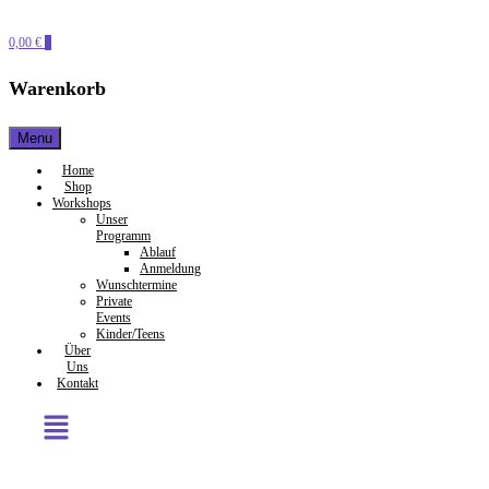
0,00 €
0
Warenkorb
Menu
Home
Shop
Workshops
Unser
Programm
Ablauf
Anmeldung
Wunschtermine
Private
Events
Kinder/Teens
Über
Uns
Kontakt