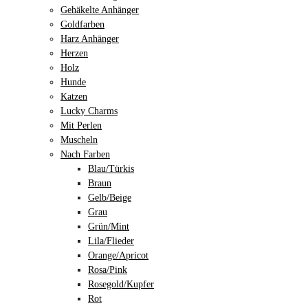
Gehäkelte Anhänger
Goldfarben
Harz Anhänger
Herzen
Holz
Hunde
Katzen
Lucky Charms
Mit Perlen
Muscheln
Nach Farben
Blau/Türkis
Braun
Gelb/Beige
Grau
Grün/Mint
Lila/Flieder
Orange/Apricot
Rosa/Pink
Rosegold/Kupfer
Rot