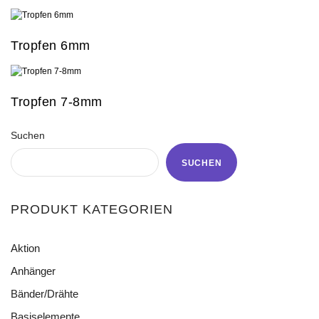
Tropfen 6mm
Tropfen 7-8mm
Suchen
SUCHEN
PRODUKT KATEGORIEN
Aktion
Anhänger
Bänder/Drähte
Acryl
Blättchen
Basiselemente
Baumwollcordel