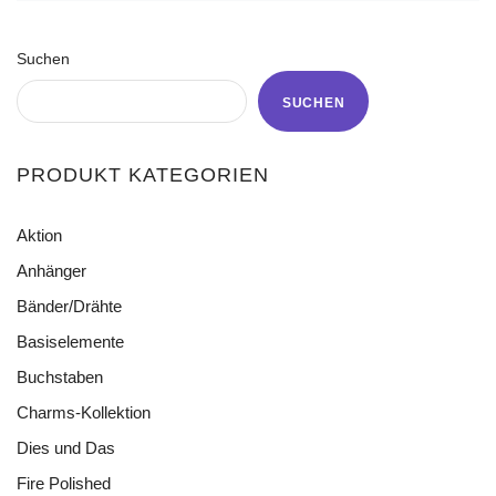
Suchen
SUCHEN
PRODUKT KATEGORIEN
Aktion
Anhänger
Bänder/Drähte
Acryl
Blättchen
Basiselemente
Baumwollcordel
Cat Eye
Buntes Gummiband
Buchstaben
Divers
Charms Blumen
Draht
Oval
Charms-Kollektion
Charms Edelstahl
Elastikband
Ringe
Dies und Das
Anhänger
Charms Gold
Elastischer Metallicfaden
Tropfen
Ketten
Fire Polished