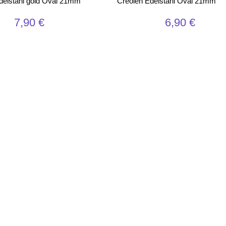
delstahl gold Oval 21mm
Creolen Edelstahl Oval 21mm
7,90
€
6,90
€