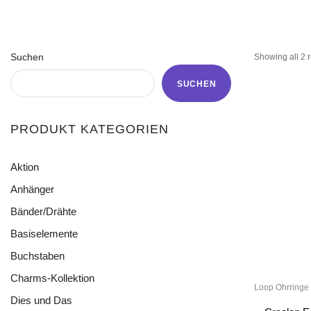
Suchen
Showing all 2 r
SUCHEN
PRODUKT KATEGORIEN
Aktion
Anhänger
Bänder/Drähte
Acryl
Blättchen
Basiselemente
Baumwollcordel
Cat Eye
Buntes Gummiband
Buchstaben
Divers
Charms Blumen
Draht
Oval
Charms-Kollektion
Loop Ohrringe
Charms Edelstahl
Elastikband
Ringe
Dies und Das
Anhänger